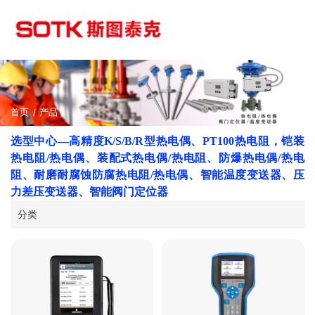
首页
/
产品
选型中心—高精度K/S/B/R型
产品中心
热电偶
、PT100热电阻，
铠装
热电阻/热电偶
、装配式热电偶/热电阻、
防爆热电偶/热电
阻
、
耐磨耐腐蚀防腐热电阻/热电偶
、
智能温度变送器
、
压
力差压变送器
、
智能阀门定位器
分类