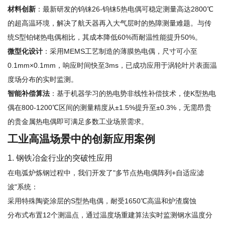
材料创新
：最新研发的钨铼26-钨铼5热电偶可稳定测量高达2800℃
的超高温环境，解决了航天器再入大气层时的热障测量难题。与传
统S型铂铑热电偶相比，其成本降低60%而耐温性能提升50%。
微型化设计
：采用MEMS工艺制造的薄膜热电偶，尺寸可小至
0.1mm×0.1mm，响应时间快至3ms，已成功应用于涡轮叶片表面温
度场分布的实时监测。
智能补偿算法
：基于机器学习的热电势非线性补偿技术，使K型热电
偶在800-1200℃区间的测量精度从±1.5%提升至±0.3%，无需昂贵
的贵金属热电偶即可满足多数工业场景需求。
工业高温场景中的创新应用案例
1. 钢铁冶金行业的突破性应用
在电弧炉炼钢过程中，我们开发了"多节点热电偶阵列+自适应滤
波"系统：
采用特殊陶瓷涂层的S型热电偶，耐受1650℃高温和炉渣腐蚀
分布式布置12个测温点，通过温度场重建算法实时监测钢水温度分