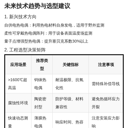
未来技术趋势与选型建议
1. 新兴技术方向
自供电热电偶：利用热电材料自身发电，适用于野外监测
柔性可穿戴热电偶阵列：用于设备表面温度场监测
量子点增强型热电偶：提升塞贝克系数30%以上
2. 工程选型决策矩阵
推荐类
应用场景
关键指标
注意事项
型
>1600℃超
钨铼热
耐温极限、抗氧
需特殊补偿导线
高温
电偶
化性
陶瓷密
防护等级、材料
避免热循环应力
腐蚀性环境
封型
兼容性
开裂
快速动态测
薄膜热
注意安装应力影
响应时间、热容
量
电偶
响